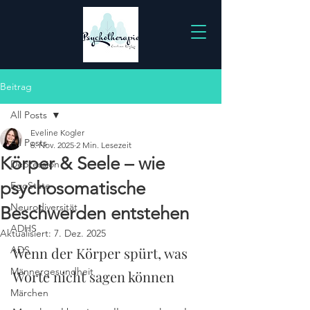
Beitrag
All Posts
Eveline Kogler
All Posts
6. Nov. 2025
2 Min. Lesezeit
Körper & Seele – wie
Depression
psychosomatische
EgoState
Neurodiversität
Beschwerden entstehen
ADHS
Aktualisiert:
7. Dez. 2025
ADS
Wenn der Körper spürt, was 
Männergesundheit
Worte nicht sagen können
Märchen