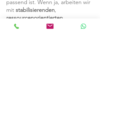
passend ist. Wenn ja, arbeiten wir
mit
stabilisierenden
,
ressourcenorientierten
Tranceformen – behutsam und
individuell auf Sie abgestimmt.
Sie behalten jederzeit die
Kontrolle
. Hypnose ist keine
Showtechnik – sondern ein
therapeutischer Zugang, der sanft
in die Tiefe führt und Veränderung
ermöglicht.
Die Wurzeln der Hypnose
Hypnose ist eine der ältesten
bekannten Heilmethoden. Schon
in frühen Kulturen fanden