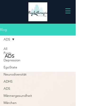
Blog
ADS
All
Posts
ADS
Depression
EgoState
Neurodiversität
ADHS
ADS
Männergesundheit
Märchen