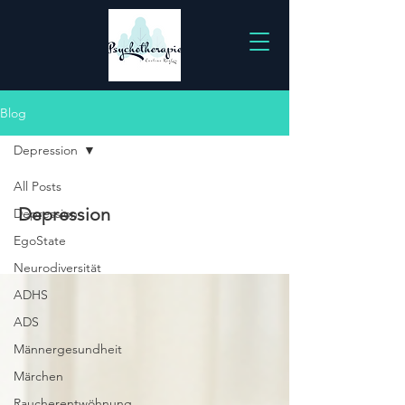
Blog
Depression
All Posts
Depression
Depression
EgoState
Neurodiversität
ADHS
ADS
Männergesundheit
Märchen
Raucherentwöhnung